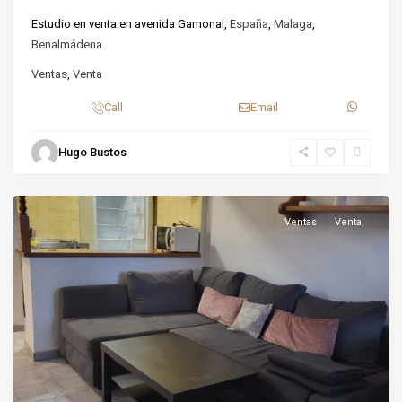
Estudio en venta en avenida Gamonal,
España
,
Malaga
,
Benalmádena
Ventas
,
Venta
Call
Email
Benalmádena
,
Hugo Bustos
Benalmádena
,
Malaga
Ventas
Venta